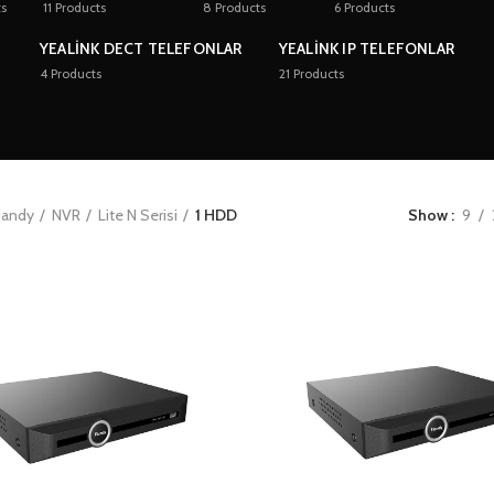
ts
11
Products
8
Products
6
Products
YEALINK DECT TELEFONLAR
YEALINK IP TELEFONLAR
4
Products
21
Products
iandy
NVR
Lite N Serisi
1 HDD
Show
9