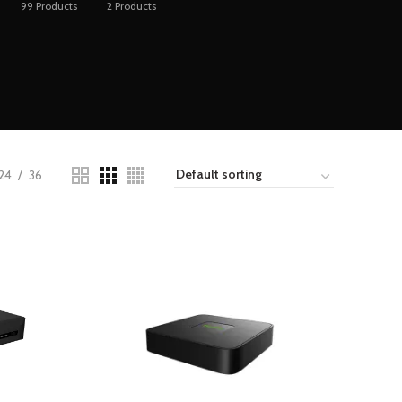
99
Products
2
Products
24
36