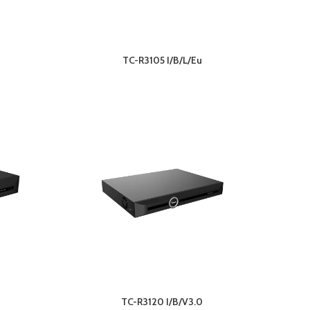
TC-R3105 I/B/L/Eu
TC-R3120 I/B/V3.0