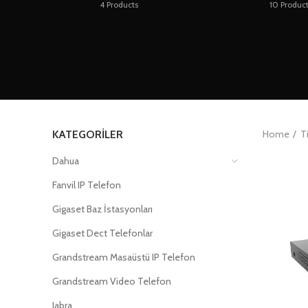
4
Products
10
Produc
KATEGORILER
Home
T
Dahua
Fanvil IP Telefon
Gigaset Baz İstasyonları
Gigaset Dect Telefonlar
Grandstream Masaüstü IP Telefon
Grandstream Video Telefon
Jabra