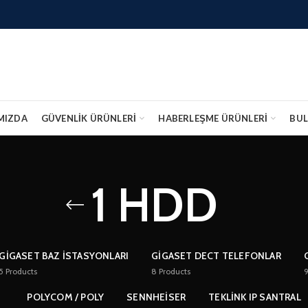
MIZDA
GÜVENLIK ÜRÜNLERİ
HABERLEŞME ÜRÜNLERİ
BUL
1 HDD
GIGASET BAZ İSTASYONLARI
GIGASET DECT TELEFONLAR
5
Products
8
Products
POLYCOM / POLY
SENNHEISER
TEKLINK IP SANTRAL