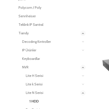
Polycom / Poly
Sennheiser
Teklink IP Santral
Tiandy
Decodıng Kıntroller
IP Ürünler
Keyboardlar
NVR
Lite H Serisi
Lite k Serisi
Lite N Serisi
1 HDD