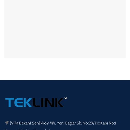
(Villa Bekan) Şenlikköy Mh. Yeni Bağlar Sk. No:29/1 İç Kapı No:1