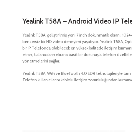
Yealink T58A – Android Video IP Tel
Yealink T58A, geliştirilmiş yeni 7 inch dokunmatik ekranı, 10
benzersiz bir HD video deneyimi yaşatıyor. Yealink T58A, Optim
bir IP Telefonda olabilecek en yüksek kalitede iletişim kurman
ekran, kullanıcıların ekrana basit bir dokunuşla telefon özellikle
yönetmelerini sağlar.
Yealink T58A, WiFi ve BlueTooth 4.0 EDR teknolojileriyle ta
Telefon kullanıcılarını kablolu iletişim zorunluluğundan kurtarıy