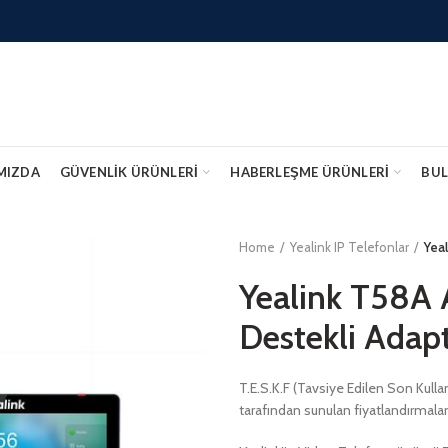
MIZDA
GÜVENLIK ÜRÜNLERİ
HABERLEŞME ÜRÜNLERİ
BUL
Home
Yealink IP Telefonlar
Yea
Yealink T58A 
Destekli Adap
T.E.S.K.F (Tavsiye Edilen Son Kullan
tarafından sunulan fiyatlandırmalar 