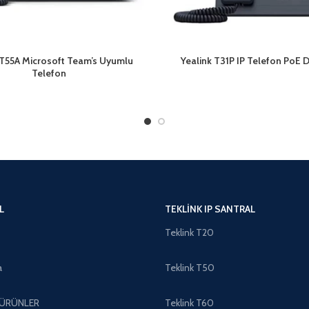
 T55A Microsoft Team’s Uyumlu
Yealink T31P IP Telefon PoE D
Telefon
L
TEKLINK IP SANTRAL
Teklink T20
a
Teklink T50
ÜRÜNLER
Teklink T60