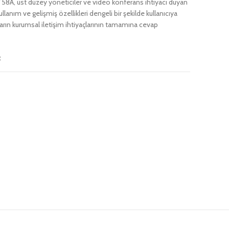
58A, üst düzey yöneticiler ve video konferans ihtiyacı duyan
kullanım ve gelişmiş özellikleri dengeli bir şekilde kullanıcıya
arın kurumsal iletişim ihtiyaçlarının tamamına cevap
t