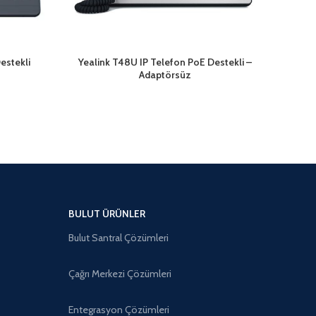
estekli
Yealink T48U IP Telefon PoE Destekli –
Yeal
Adaptörsüz
BULUT ÜRÜNLER
Bulut Santral Çözümleri
Çağrı Merkezi Çözümleri
Entegrasyon Çözümleri