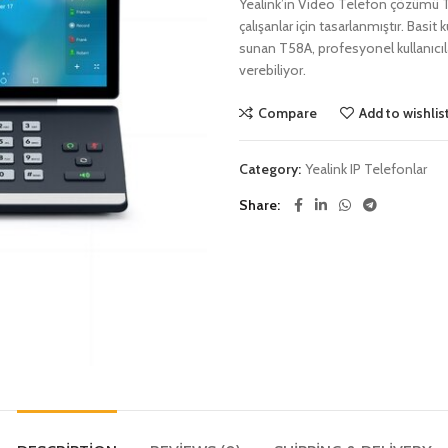
Yealink’in Video Telefon çözümü T
çalışanlar için tasarlanmıştır. Basit 
sunan T58A, profesyonel kullanıcıl
verebiliyor.
Compare
Add to wishlis
Category:
Yealink IP Telefonlar
Share