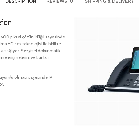
DESCRIPTION
REVIEWS (0)
SHIPPING & DELIVERY
efon
24×600 piksel çözünürlüğü sayesinde
a HD ses teknolojisi ile birlikte
ızı sağlıyor. Sezgisel dokunmatik
rine erişmelerini ve bunları
m uyumlu olması sayesinde IP
or.