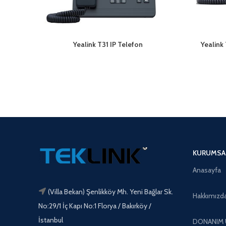
Yealink T31 IP Telefon
Yealink
KURUMSA
Anasayfa
(Villa Bekan) Şenlikköy Mh. Yeni Bağlar Sk.
Hakkımızd
No:29/1 İç Kapı No:1 Florya / Bakırköy /
İstanbul
DONANIM 