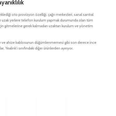
anıklılık
ediği oto provizyon özelliği, çağrı merkezleri, sanal santral
ı ve uzak yerlere telefon kurulum yapmak durumunda olan tüm
 için gitmelerine gerek kalmadan uzaktan kurulum ve yönetim
y ve ahize kablosunun düğümlenmemesi gibi son derece ince
ar, Yealink’i sınıfındaki diğer ürünlerden ayırıyor.