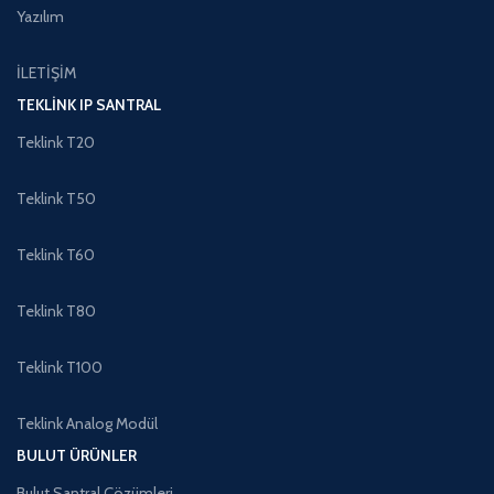
Yazılım
İLETİŞİM
TEKLINK IP SANTRAL
Teklink T20
Teklink T50
Teklink T60
Teklink T80
Teklink T100
Teklink Analog Modül
BULUT ÜRÜNLER
Bulut Santral Çözümleri