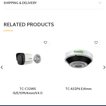
SHIPPING & DELIVERY
RELATED PRODUCTS
TC-C32WS
TC-A32P6 E/4mm
I5/E/Y/M/4mm/V4.0