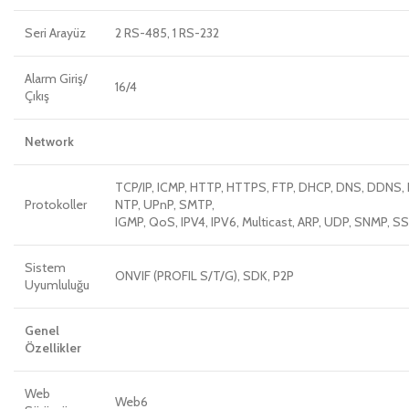
Seri Arayüz
2 RS-485, 1 RS-232
Alarm Giriş/
16/4
Çıkış
Network
TCP/IP, ICMP, HTTP, HTTPS, FTP, DHCP, DNS, DDNS, 
Protokoller
NTP, UPnP, SMTP,
IGMP, QoS, IPV4, IPV6, Multicast, ARP, UDP, SNMP, S
Sistem
ONVIF (PROFIL S/T/G), SDK, P2P
Uyumluluğu
Genel
Özellikler
Web
Web6