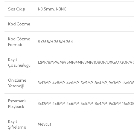
Ses Çıkışı
1×3.5mm, 1×BNC
Kod Çözme
Kod Çözme
S+265/H.265/H.264
Formatı
Kayıt
12MP/8MP/6MP/5MP/4MP/3MP/1080P/UXGA/720P/VGA/
Çözünürlüğü
Önizleme
3x12MP, 4x8MP, 4x6MP, 5x5MP, 8x4MP, 9x3MP, 16x10
Yeteneği
Eşzamanlı
3x12MP, 4x8MP, 4x6MP, 5x5MP, 8x4MP, 9x3MP, 16x10
Playback
Kayıt
Mevcut
Şifreleme