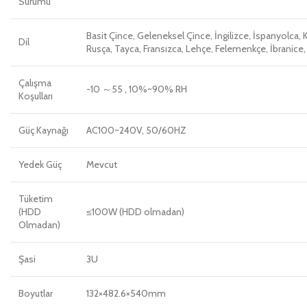
Sürümü
Basit Çince, Geleneksel Çince, İngilizce, İspanyolca, 
Dil
Rusça, Tayca, Fransızca, Lehçe, Felemenkçe, İbranice, A
Çalışma
-10 ～55 , 10%~90% RH
Koşulları
Güç Kaynağı
AC100~240V, 50/60HZ
Yedek Güç
Mevcut
Tüketim
(HDD
≤100W (HDD olmadan)
Olmadan)
Şasi
3U
Boyutlar
132×482.6×540mm