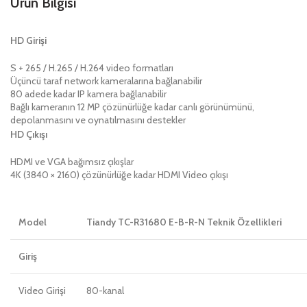
Ürün Bilgisi
HD Girişi
S + 265 / H.265 / H.264 video formatları
Üçüncü taraf network kameralarına bağlanabilir
80 adede kadar IP kamera bağlanabilir
Bağlı kameranın 12 MP çözünürlüğe kadar canlı görünümünü,
depolanmasını ve oynatılmasını destekler
HD Çıkışı
HDMI ve VGA bağımsız çıkışlar
4K (3840 × 2160) çözünürlüğe kadar HDMI Video çıkışı
Model
Tiandy TC-R31680 E-B-R-N Teknik Özellikleri
Giriş
Video Girişi
80-kanal