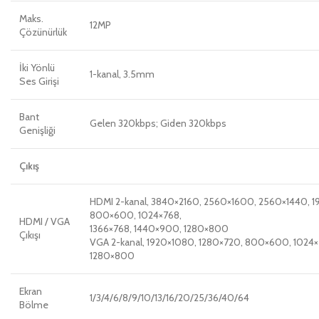
Maks.
12MP
Çözünürlük
İki Yönlü
1-kanal, 3.5mm
Ses Girişi
Bant
Gelen 320kbps; Giden 320kbps
Genişliği
Çıkış
HDMI 2-kanal, 3840×2160, 2560×1600, 2560×1440, 1
800×600, 1024×768,
HDMI / VGA
1366×768, 1440×900, 1280×800
Çıkışı
VGA 2-kanal, 1920×1080, 1280×720, 800×600, 1024×
1280×800
Ekran
1/3/4/6/8/9/10/13/16/20/25/36/40/64
Bölme