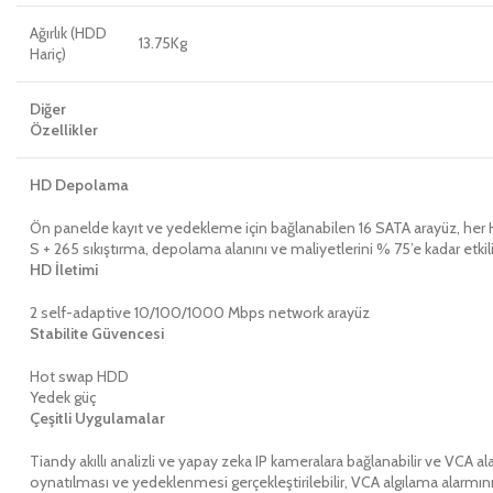
Ağırlık (HDD
13.75Kg
Hariç)
Diğer
Özellikler
HD Depolama
Ön panelde kayıt ve yedekleme için bağlanabilen 16 SATA arayüz, her 
S + 265 sıkıştırma, depolama alanını ve maliyetlerini % 75’e kadar etkili 
HD İletimi
2 self-adaptive 10/100/1000 Mbps network arayüz
Stabilite Güvencesi
Hot swap HDD
Yedek güç
Çeşitli Uygulamalar
Tiandy akıllı analizli ve yapay zeka IP kameralara bağlanabilir ve VCA a
oynatılması ve yedeklenmesi gerçekleştirilebilir, VCA algılama alarmını