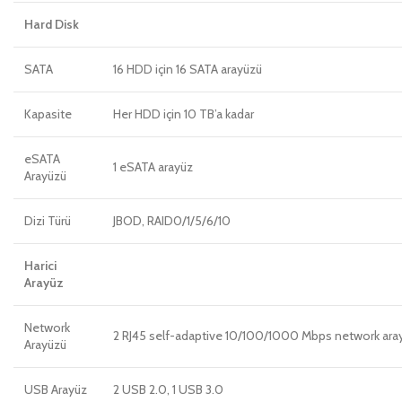
Hard Disk
SATA
16 HDD için 16 SATA arayüzü
Kapasite
Her HDD için 10 TB’a kadar
eSATA
1 eSATA arayüz
Arayüzü
Dizi Türü
JBOD, RAID0/1/5/6/10
Harici
Arayüz
Network
2 RJ45 self-adaptive 10/100/1000 Mbps network ara
Arayüzü
USB Arayüz
2 USB 2.0, 1 USB 3.0