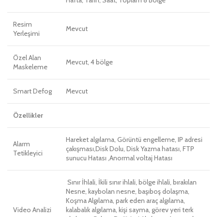
Hafta, Tarih, Saat, Toplam 8 Bölge
Resim
Mevcut
Yerleşimi
Özel Alan
Mevcut, 4 bölge
Maskeleme
Smart Defog
Mevcut
Özellikler
Hareket algılama, Görüntü engelleme, IP adresi
Alarm
çakışması,Disk Dolu, Disk Yazma hatası, FTP
Tetikleyici
sunucu Hatası ,Anormal voltaj Hatası
Sınır İhlali, İkili sınır ihlali, bölge ihlali, bırakılan
Nesne, kaybolan nesne, başıboş dolaşma,
Koşma Algılama, park eden araç algılama,
Video Analizi
kalabalık algılama, kişi sayma, görev yeri terk