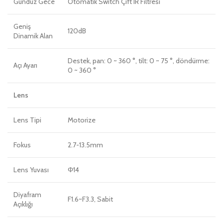
Gündüz Gece
Otomatik Switch Çift IR Filtresi
Geniş
120dB
Dinamik Alan
Destek, pan: 0 ~ 360 °, tilt: 0 ~ 75 °, döndürme:
Açı Ayarı
0 ~ 360 °
Lens
Lens Tipi
Motorize
Fokus
2.7-13.5mm
Lens Yuvası
Φ14
Diyafram
F1.6~F3.3, Sabit
Açıklığı