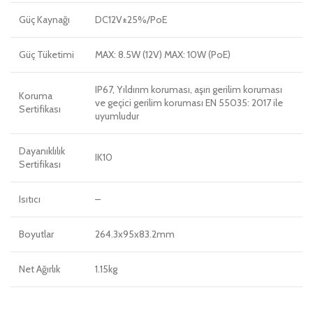
Güç Kaynağı
DC12V±25%/PoE
Güç Tüketimi
MAX: 8.5W (12V) MAX: 10W (PoE)
IP67, Yıldırım koruması, aşırı gerilim koruması
Koruma
ve geçici gerilim koruması EN 55035: 2017 ile
Sertifikası
uyumludur
Dayanıklılık
IK10
Sertifikası
Isıtıcı
–
Boyutlar
264.3x95x83.2mm
Net Ağırlık
1.15kg