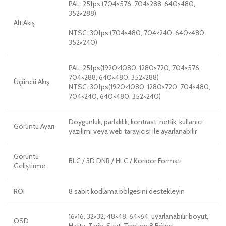
PAL: 25fps (704×576, 704×288, 640×480,
352×288)
Alt Akış
NTSC: 30fps (704×480, 704×240, 640×480,
352×240)
PAL: 25fps(1920×1080, 1280×720, 704×576,
704×288, 640×480, 352×288)
Üçüncü Akış
NTSC: 30fps(1920×1080, 1280×720, 704×480,
704×240, 640×480, 352×240)
Doygunluk, parlaklık, kontrast, netlik, kullanıcı
Görüntü Ayarı
yazılımı veya web tarayıcısı ile ayarlanabilir
Görüntü
BLC / 3D DNR / HLC / Koridor Formatı
Geliştirme
ROI
8 sabit kodlama bölgesini destekleyin
16×16, 32×32, 48×48, 64×64, uyarlanabilir boyut,
OSD