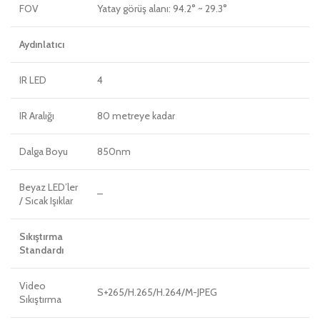
FOV
Yatay görüş alanı: 94.2° ~ 29.3°
Aydınlatıcı
IR LED
4
IR Aralığı
80 metreye kadar
Dalga Boyu
850nm
Beyaz LED’ler
–
/ Sıcak Işıklar
Sıkıştırma
Standardı
Video
S+265/H.265/H.264/M-JPEG
Sıkıştırma