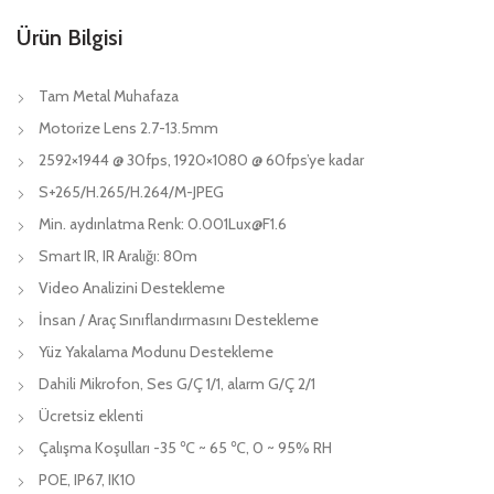
Ürün Bilgisi
Tam Metal Muhafaza
Motorize Lens 2.7-13.5mm
2592×1944 @ 30fps, 1920×1080 @ 60fps’ye kadar
S+265/H.265/H.264/M-JPEG
Min. aydınlatma Renk: 0.001Lux@F1.6
Smart IR, IR Aralığı: 80m
Video Analizini Destekleme
İnsan / Araç Sınıflandırmasını Destekleme
Yüz Yakalama Modunu Destekleme
Dahili Mikrofon, Ses G/Ç 1/1, alarm G/Ç 2/1
Ücretsiz eklenti
Çalışma Koşulları -35 ℃ ~ 65 ℃, 0 ~ 95% RH
POE, IP67, IK10