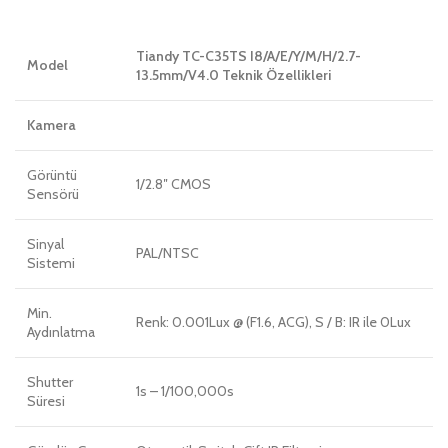
Tiandy TC-C35TS I8/A/E/Y/M/H/2.7-
Model
13.5mm/V4.0 Teknik Özellikleri
Kamera
Görüntü
1/2.8″ CMOS
Sensörü
Sinyal
PAL/NTSC
Sistemi
Min.
Renk: 0.001Lux @ (F1.6, ACG), S / B: IR ile 0Lux
Aydınlatma
Shutter
1s – 1/100,000s
Süresi