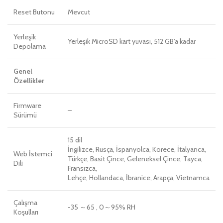
Reset Butonu
Mevcut
Yerleşik
Yerleşik MicroSD kart yuvası, 512 GB’a kadar
Depolama
Genel
Özellikler
Firmware
–
Sürümü
15 dil
İngilizce, Rusça, İspanyolca, Korece, İtalyanca,
Web İstemci
Türkçe, Basit Çince, Geleneksel Çince, Tayca,
Dili
Fransızca,
Lehçe, Hollandaca, İbranice, Arapça, Vietnamca
Çalışma
-35 ～65 , 0～95% RH
Koşulları