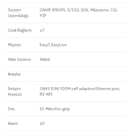
Sistem
ONVIF (PROFIL S/T/G), SDK, Milestone, CGI,
Uyumluluğu
P2P
Uzak Bağlantı
≤7
Müşteri
Easy7, EasyLive
Web Sürümü
Web6
Arayüz
İletişim
1 RJ45 10M/ 100M self adaptive Ethernet port,
Arayüzü
RS 485
Ses
1/1, Mikrofon girişi
Alarm
2/1