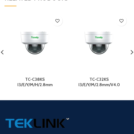
TC-C38KS
TC-C32KS
I3/E/Y/M/H/2.8mm
I3/E/Y/M/2.8mm/V4.0