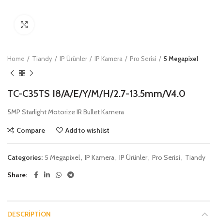
Click to enlarge
Home
Tiandy
IP Ürünler
IP Kamera
Pro Serisi
5 Megapixel
TC-C35TS I8/A/E/Y/M/H/2.7-13.5mm/V4.0
5MP Starlight Motorize IR Bullet Kamera
Compare
Add to wishlist
Categories:
5 Megapixel
,
IP Kamera
,
IP Ürünler
,
Pro Serisi
,
Tiandy
Share
DESCRIPTION