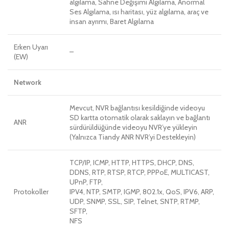
algılama, Sahne Değişimi Algılama, Anormal
Ses Algılama, ısı haritası, yüz algılama, araç ve
insan ayrımı, Baret Algılama
Erken Uyarı
–
(EW)
Network
Mevcut, NVR bağlantısı kesildiğinde videoyu
SD kartta otomatik olarak saklayın ve bağlantı
ANR
sürdürüldüğünde videoyu NVR’ye yükleyin
(Yalnızca Tiandy ANR NVR’yi Destekleyin)
TCP/IP, ICMP, HTTP, HTTPS, DHCP, DNS,
DDNS, RTP, RTSP, RTCP, PPPoE, MULTICAST,
UPnP, FTP,
Protokoller
IPV4, NTP, SMTP, IGMP, 802.1x, QoS, IPV6, ARP,
UDP, SNMP, SSL, SIP, Telnet, SNTP, RTMP,
SFTP,
NFS