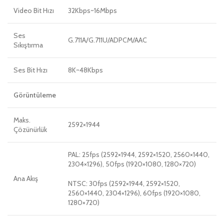
Video Bit Hızı
32Kbps~16Mbps
Ses
G.711A/G.711U/ADPCM/AAC
Sıkıştırma
Ses Bit Hızı
8K~48Kbps
Görüntüleme
Maks.
2592×1944
Çözünürlük
PAL: 25fps (2592×1944, 2592×1520, 2560×1440,
2304×1296), 50fps (1920×1080, 1280×720)
Ana Akış
NTSC: 30fps (2592×1944, 2592×1520,
2560×1440, 2304×1296), 60fps (1920×1080,
1280×720)