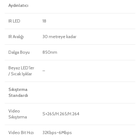
Aydınlatıcı
IR LED
18
IR Aralığı
30 metreye kadar
Dalga Boyu
850nm
Beyaz LED’ler
–
/ Sıcak Işıklar
Sıkıştırma
Standardı
Video
S+265/H.265/H.264
Sıkıştırma
Video Bit Hızı
32Kbps~6Mbps