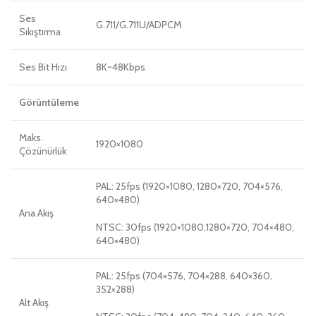
Ses
G.711/G.711U/ADPCM
Sıkıştırma
Ses Bit Hızı
8K~48Kbps
Görüntüleme
Maks.
1920×1080
Çözünürlük
PAL: 25fps (1920×1080, 1280×720, 704×576,
640×480)
Ana Akış
NTSC: 30fps (1920×1080,1280×720, 704×480,
640×480)
PAL: 25fps (704×576, 704×288, 640×360,
352×288)
Alt Akış