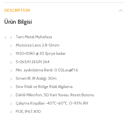
DESCRIPTION
Ürün Bilgisi
Tam Metal Muhafaza
Motorize Lens 2.8-12mm
1920×1080 @ 30 fps’ye kadar
S+265/H.265/H.264
Min. aydınlatma Renk: 0.02Lux@F1.6
Smart IR, IR Aralığı: 30m
Sınır İhlali ve Bölge İhlali Algılama
Dahili Mikrofon, SD Kart Yuvası, Reset Butonu
Çalışma Koşulları -40℃~60℃, 0~95% RH
POE, IP67, IK10