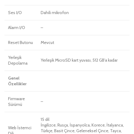
Ses I/O
Dahili mikrofon
Alarm I/O
–
Reset Butonu
Mevcut
Yerleşik
Yerleşik MicroSD kart yuvası, 512 GB’a kadar
Depolama
Genel
Özellikler
Firmware
–
Sürümü
15 dil
İngilizce, Rusça, İspanyolca, Korece, İtalyanca,
Web İstemci
Türkçe, Basit Çince, Geleneksel Çince, Tayca,
Dili