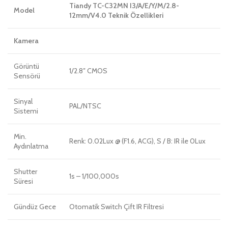
Tiandy TC-C32MN I3/A/E/Y/M/2.8-
Model
12mm/V4.0 Teknik Özellikleri
Kamera
Görüntü
1/2.8″ CMOS
Sensörü
Sinyal
PAL/NTSC
Sistemi
Min.
Renk: 0.02Lux @ (F1.6, ACG), S / B: IR ile 0Lux
Aydınlatma
Shutter
1s – 1/100,000s
Süresi
Gündüz Gece
Otomatik Switch Çift IR Filtresi