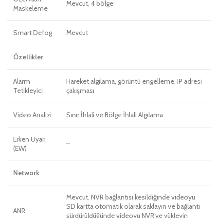
Mevcut, 4 bölge
Maskeleme
Smart Defog
Mevcut
Özellikler
Alarm
Hareket algılama, görüntü engelleme, IP adresi
Tetikleyici
çakışması
Video Analizi
Sınır İhlali ve Bölge İhlali Algılama
Erken Uyarı
–
(EW)
Network
Mevcut, NVR bağlantısı kesildiğinde videoyu
SD kartta otomatik olarak saklayın ve bağlantı
ANR
sürdürüldüğünde videoyu NVR’ye yükleyin