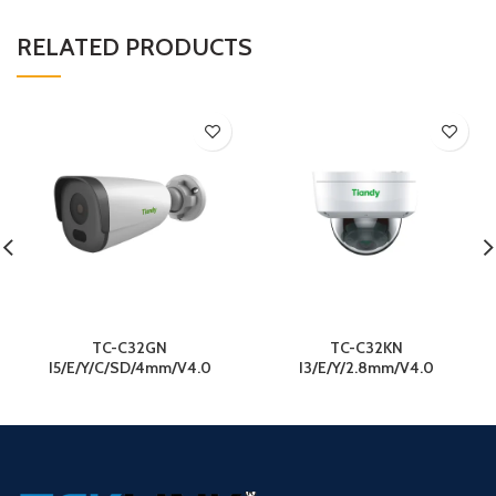
RELATED PRODUCTS
TC-C32GN
TC-C32KN
I5/E/Y/C/SD/4mm/V4.0
I3/E/Y/2.8mm/V4.0