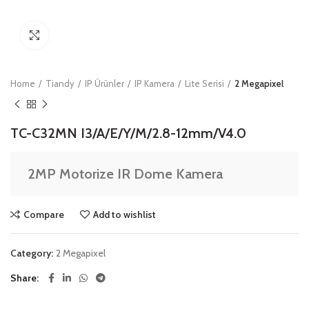
Click to enlarge
Home
Tiandy
IP Ürünler
IP Kamera
Lite Serisi
2 Megapixel
TC-C32MN I3/A/E/Y/M/2.8-12mm/V4.0
 2MP Motorize IR Dome Kamera
Compare
Add to wishlist
Category:
2 Megapixel
Share