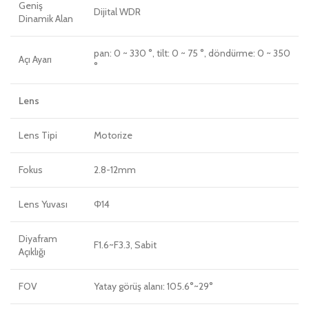
Geniş
Dijital WDR
Dinamik Alan
pan: 0 ~ 330 °, tilt: 0 ~ 75 °, döndürme: 0 ~ 350
Açı Ayarı
°
Lens
Lens Tipi
Motorize
Fokus
2.8-12mm
Lens Yuvası
Φ14
Diyafram
F1.6~F3.3, Sabit
Açıklığı
FOV
Yatay görüş alanı: 105.6°~29°