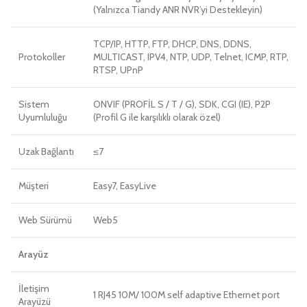
(Yalnızca Tiandy ANR NVR’yi Destekleyin)
TCP/IP, HTTP, FTP, DHCP, DNS, DDNS,
Protokoller
MULTICAST, IPV4, NTP, UDP, Telnet, ICMP, RTP,
RTSP, UPnP
Sistem
ONVIF (PROFİL S / T / G), SDK, CGI (IE), P2P
Uyumluluğu
(Profil G ile karşılıklı olarak özel)
Uzak Bağlantı
≤7
Müşteri
Easy7, EasyLive
Web Sürümü
Web5
Arayüz
İletişim
1 RJ45 10M/ 100M self adaptive Ethernet port
Arayüzü