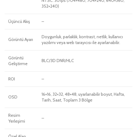
NTSC: 30fps (704×480, 704×240, 640×360,
352×240)
Üçüncü Akış
–
Doygunluk, parlaklık, kontrast, netlik, kullanıcı
Görüntü Ayarı
yazılımı veya web tarayıcısı ile ayarlanabilir.
Görüntü
BLC/3D DNR/HLC
Geliştirme
ROI
–
16×16, 32×32, 48×48, uyarlanabilir boyut, Hafta,
OSD
Tarih, Saat, Toplam 3 Bölge
Resim
–
Yerleşimi
Özel Alan