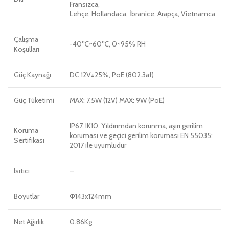
Fransızca,
Lehçe, Hollandaca, İbranice, Arapça, Vietnamca
Çalışma
-40℃~60℃, 0~95% RH
Koşulları
Güç Kaynağı
DC 12V±25%, PoE (802.3af)
Güç Tüketimi
MAX: 7.5W (12V) MAX: 9W (PoE)
IP67, IK10, Yıldırımdan korunma, aşırı gerilim
Koruma
koruması ve geçici gerilim koruması EN 55035:
Sertifikası
2017 ile uyumludur
Isıtıcı
–
Boyutlar
Φ143x124mm
Net Ağırlık
0.86Kg