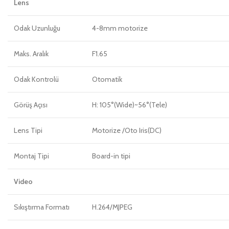
Lens
Odak Uzunluğu
4-8mm motorize
Maks. Aralık
F1.65
Odak Kontrolü
Otomatik
Görüş Açısı
H: 105°(Wide)~56°(Tele)
Lens Tipi
Motorize /Oto Iris(DC)
Montaj Tipi
Board-in tipi
Video
Sıkıştırma Formatı
H.264/MJPEG