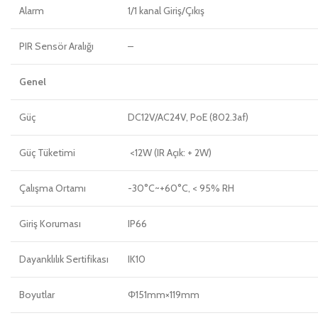
Alarm
1/1 kanal Giriş/Çıkış
PIR Sensör Aralığı
–
Genel
Güç
DC12V/AC24V, PoE (802.3af)
Güç Tüketimi
<12W (IR Açık: + 2W)
Çalışma Ortamı
-30°C~+60°C, < 95% RH
Giriş Koruması
IP66
Dayanklılık Sertifikası
IK10
Boyutlar
Φ151mm×119mm