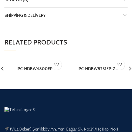
SHIPPING & DELIVERY
RELATED PRODUCTS
IPC-HDBW4800EP
IPC-HDBW8231EP-ZE
(Villa Bekan) Şenlikköy Mh. Yeni Bağlar Sk. No:29/1 İç Kapı No:1