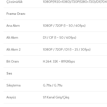
Çözünürlük
1080P(1920×1080)/720P(1280×720)/D1(704×
Frama Oranı
Ana Akım
1080P / 720P (1 ~ 50 / 60fps)
Alt Akım
D1 / CIF (1 ~ 50 / 60fps)
Alt Akım 2
1080P / 720P / D1 (1 ~ 25 / 30fps)
Bit Oranı
H.264: 32K ~ 8192Kbps
Ses
Sıkıştırma
G.711a / G.711u
Arayüz
1/1 Kanal Giriş/Çıkış