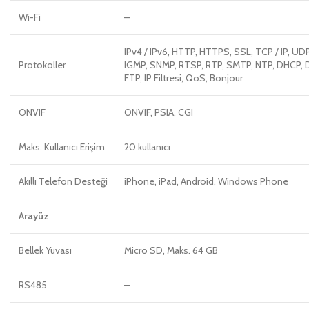
Wi-Fi
–
IPv4 / IPv6, HTTP, HTTPS, SSL, TCP / IP, UD
Protokoller
IGMP, SNMP, RTSP, RTP, SMTP, NTP, DHCP,
FTP, IP Filtresi, QoS, Bonjour
ONVIF
ONVIF, PSIA, CGI
Maks. Kullanıcı Erişim
20 kullanıcı
Akıllı Telefon Desteği
iPhone, iPad, Android, Windows Phone
Arayüz
Bellek Yuvası
Micro SD, Maks. 64 GB
RS485
–