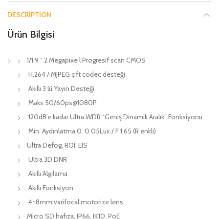
DESCRIPTION
Ürün Bilgisi
1/1.9 ” 2 Megapixe l Progresif scan CMOS
H.264 / MJPEG çift codec desteği
Akıllı 3 lü Yayın Desteği
Maks 50/60ps@1080P
120dB’e kadar Ultra WDR “Geniş Dinamik Aralık” Fonksiyonu
Min. Aydınlatma 0. 0 05Lux / F 1.65 (R enkli)
Ultra Defog, ROI, EIS
Ultra 3D DNR
Akıllı Algılama
Akıllı Fonksiyon
4~8mm varifocal motorize lens
Micro SD hafıza, IP66, IK10, PoE