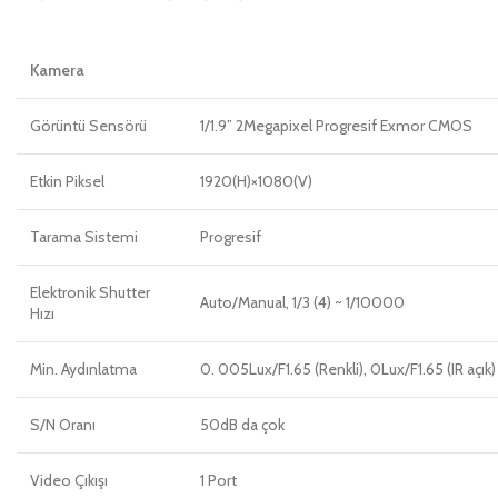
Kamera
Görüntü Sensörü
1/1.9” 2Megapixel Progresif Exmor CMOS
Etkin Piksel
1920(H)×1080(V)
Tarama Sistemi
Progresif
Elektronik Shutter
Auto/Manual, 1/3 (4) ~ 1/10000
Hızı
Min. Aydınlatma
0. 005Lux/F1.65 (Renkli), 0Lux/F1.65 (IR açık)
S/N Oranı
50dB da çok
Video Çıkışı
1 Port