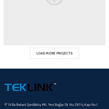
LOAD MORE PROJECTS
(Villa Bekan) Şenlikköy Mh. Yeni Bağlar Sk. No:29/1 İç Kapı No:1